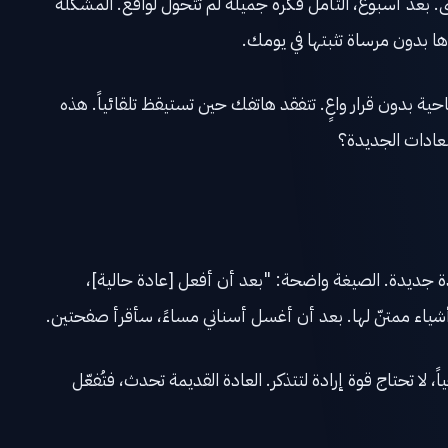
ث تنسى. بعد أسبوع، التأمل فكرة جميلة لم تتحول لواقع. المشكلة
ا بدون مرساة تثبتها في يومك.
 بدون قرار واعٍ. تتفقد هاتفك حين تستيقظ تلقائياً. هذه
لعادات الجديدة؟
ة جديدة. الصيغة واضحة: "بعد أن أفعل [عادة حالية]،
ياء ممتنّ لها. بعد أن أغسل أسناني مساءً، سأقرأ صفحتين.
ياً، لا تحتاج قوة إرادة لتتذكر. العادة القديمة تحدث، فتُفعّل