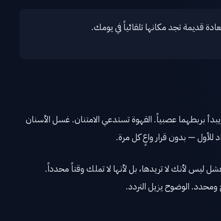
ادة قديمة تجد مكانها تلقائياً في يومك.
بدأ بربطهما عصبياً. القهوة تستدعي الامتنان. غسل الأسنان
د للأول — بدون قرار واعٍ كل مرة.
شل ليس لأنك لا تريدها، بل لأنها لا تملك وقتاً محدداً.
ومحدد. الوضوح يزيل التردد.