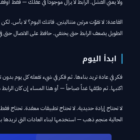
ولا يعني الفشل. الرابط لا يزال موجوداً في عقلك — فقط أُوقف 
القاعدة: لا تفوّت مرتين متتاليتين. فاتتك اليوم؟ لا بأس. لكن غد
الطويل يضعف الرابط حتى يختفي. حافظ على الاتصال حتى في 
ابدأ اليوم
فكر في عادة تريد بناءها. ثم فكر في شيء تفعله كل يوم بدون 
اكتبها. ثم طبّقها غداً صباحاً — أو هذا المساء إن كان الرابط م
لا تحتاج إرادة حديدية. لا تحتاج تطبيقات معقدة. تحتاج فقط 
الحالية منجم ذهب — استخدمها لبناء العادات التي تريدها بدل