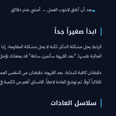
بعد أن أغلق لابتوب العمل → أمشي عشر دقائق
●
ابدأ صغيراً جداً
الرابط يحل مشكلة التذكر، لكنه لا يحل مشكلة المقاومة. إ
الحالية نفسها. "بعد القهوة سأتمرن ساعة" قد يجعلك تؤجل ا
دقيقتان كافية للبداية. بعد القهوة، دقيقتان من التنفس ال
تلقائياً أولاً، ثم توسّع العادة لاحقاً. الاتساق أهم من الكمية في 
سلاسل العادات