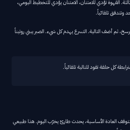
ثة. القهوة تؤدي للامتنان، الامتنان يؤدي للتخطيط اليومي،
وتتدفق تلقائياً.
، ثم أضف التالية. التسرع يهدم كل شيء. الصبر يبني روتيناً
طة كل حلقة تقود للتالية تلقائياً.
فتتوقف العادة الأساسية، يحدث طارئ يخرّب اليوم. هذا طبيعي