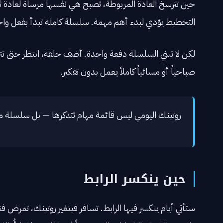
حين تترسخ العادة المربوطة، تصبح هي نفسها مرساة لعادة ثال
التخطيط يؤدي لبدء أهم مهمة. سلسلة كاملة تبدأ بفعل واحد 
لكن لا تبني السلسلة دفعة واحدة. أضف حلقة، انتظر حتى تترسخ
صباحياً أو مسائياً كاملاً يعمل بدون تفكير.
روتينك اليومي ليس قائمة مهام تتذكرها — بل سلسلة متراب
حين ينكسر الرابط
ستأتي أيام ينكسر فيها الرابط. تسافر فيتغير روتينك، تمرض 