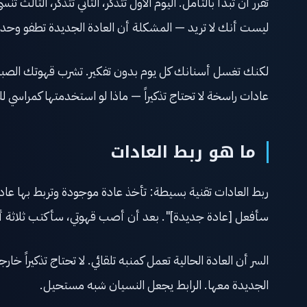
تقرر أن تبدأ بالتأمل. اليوم الأول تتذكر، الثاني تتذكر، الثال
ليست أنك لا تريد — المشكلة أن العادة الجديدة تطفو وحده
لكنك تغسل أسنانك كل يوم بدون تفكير. تشرب قهوتك الصباحية
عادات راسخة لا تحتاج تذكيراً — ماذا لو استخدمتها كمراسي ل
ما هو ربط العادات
ربط العادات تقنية بسيطة: تأخذ عادة موجودة وتربط بها عاد
سأفعل [عادة جديدة]". بعد أن أصب قهوتي، سأكتب ثلاثة أش
السر أن العادة الحالية تعمل كمنبه تلقائي. لا تحتاج تذكيراً خارج
الجديدة معها. الرابط يجعل النسيان شبه مستحيل.