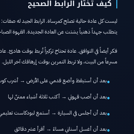
كيف تختار الرابط الصحيح
ليست كل عادة حالية تصلح كمرساة. الرابط الجيد له صفات: يح
يتطلب جهداً ذهنياً يشتت عن العادة الجديدة. القهوة الصباح
فكر أيضاً في التوافق. عادة تحتاج تركيزاً تُربط بوقت هادئ. 
مسرعاً من البيت، ولا تربط التمرين بوقت إرهاقك آخر الليل.
بعد أن أستيقظ وأضع قدمي على الأرض → أشرب كوب
●
بعد أن أصب قهوتي → أكتب ثلاثة أشياء ممتنّ لها
●
بعد أن أجلس في السيارة → أستمع لبودكاست تعليمي
●
بعد أن أغسل أسناني مساءً → أقرأ عشر دقائق
●