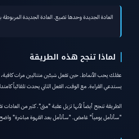
العادة الجديدة وحدها تضيع. العادة الجديدة المربوطة بع
لماذا تنجح هذه الطريقة
عقلك يحب الأنماط. حين تفعل شيئين متتاليين مرات كافية، ي
يستدعي القراءة. مع الوقت، الفعل الثاني يحدث تلقائياً كامتدا
الطريقة تنجح أيضاً لأنها تزيل عقبة "متى". كثير من العادات تف
"سأتأمل يومياً" غامض. "سأتأمل بعد القهوة مباشرة" واضح 