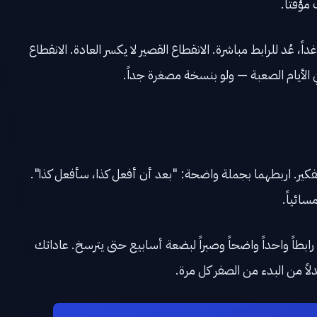
مؤقتاً.
اً، عُد للرابط مباشرة. الانقطاع القصير لا يكسر العادة. الانقطاع
الأيام الصعبة — ولو بنسخة مصغرة جداً.
تفكير. اربطهما بجملة واضحة: "بعد أن أفعل كذا، سأفعل كذا".
سائياً.
رابطاً واحداً واضحاً وصبراً لبضعة أسابيع حتى يترسخ. عاداتك
اً من البدء من الصفر كل مرة.