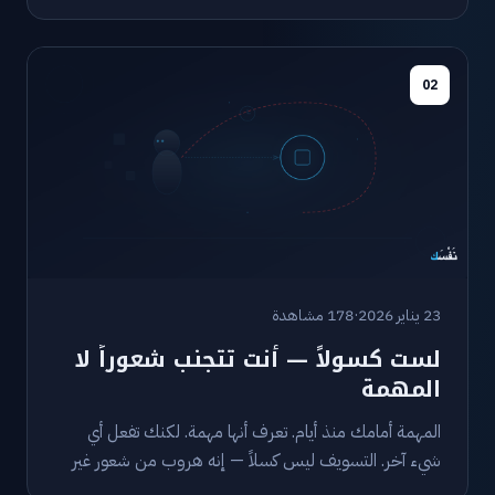
اجمع المهام المتشابهة في كتل.
02
23 يناير 2026
·
178 مشاهدة
لست كسولاً — أنت تتجنب شعوراً لا
المهمة
المهمة أمامك منذ أيام. تعرف أنها مهمة. لكنك تفعل أي
شيء آخر. التسويف ليس كسلاً — إنه هروب من شعور غير
مريح. وفهم هذا يغير طريقة تعاملك معه.