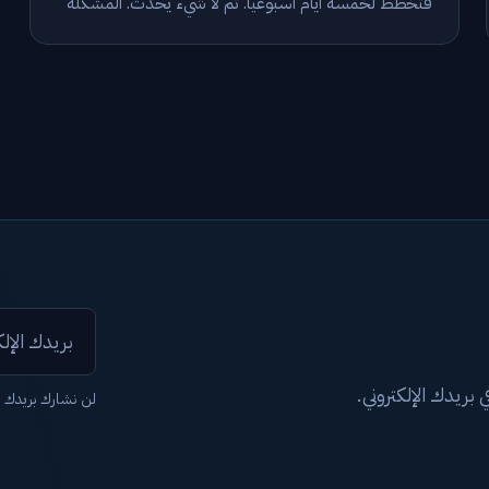
فتخطط لخمسة أيام أسبوعياً. ثم لا شيء يحدث. المشكلة
ليست في إرادتك — بل في حجم البداية. ابدأ بدقيقتين فقط.
بريدك الإلكتروني.
لن نشارك بريدك 