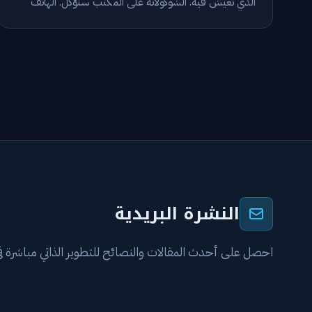
الذي تعيش فيه. الشوكولاتة على المكتب ستُؤكل. الهاتف
بجانب السرير سيُفتح. بيئتك تقرر سلوكك أكثر مما تظن.
النشرة البريدية
احصل على أحدث المقالات والنصائح للتطوير الذاتي مباشرة في 