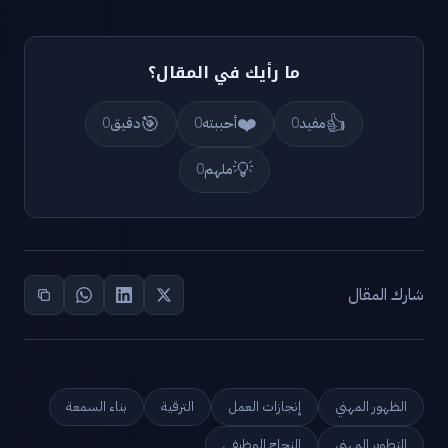
ما رأيك في المقال؟
🎯
❤️
👍
مفيد
0
أحببته
0
دقيق
0
💡
ملهم
0
شارك المقال
الظهور المهني
إنجازات العمل
الترقية
بناء السمعة
التطوير المهني
النجاح الوظيفي