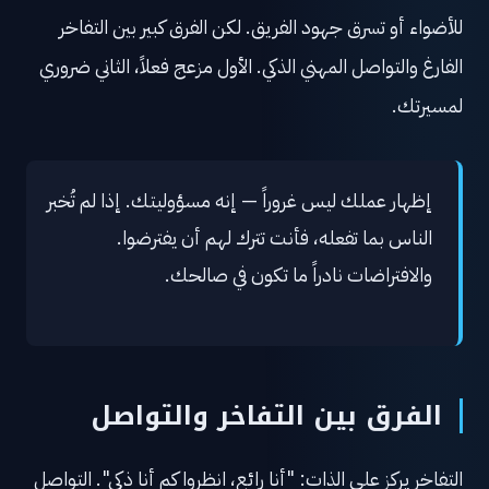
للأضواء أو تسرق جهود الفريق. لكن الفرق كبير بين التفاخر
الفارغ والتواصل المهني الذكي. الأول مزعج فعلاً، الثاني ضروري
لمسيرتك.
إظهار عملك ليس غروراً — إنه مسؤوليتك. إذا لم تُخبر
الناس بما تفعله، فأنت تترك لهم أن يفترضوا.
والافتراضات نادراً ما تكون في صالحك.
الفرق بين التفاخر والتواصل
التفاخر يركز على الذات: "أنا رائع، انظروا كم أنا ذكي". التواصل