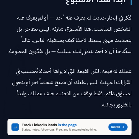
فكر في إنجاز حديث لم يعرف عنه أحد — أو لم يعرف عنه
الشخص المناسب. هذا الأسبوع، شاركه. ليس بتفاخر، بل
بتحديث مهني بسيط. لاحظ كيف يستقبله الناس. غالباً
ستُفاجأ أن لا أحد ينظر إليك بسلبية — بل يقدّرون المعلومة.
عملك له قيمة. لكن القيمة التي لا يراها أحد لا تُحتسب في
القرارات المهنية. ليس عليك أن تصبح شخصاً آخر أو تتحول
لمسوّق دائم. فقط توقف عن الاختباء خلف عملك، وابدأ
بالظهور بجانبه.