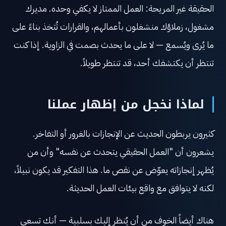
الحقيقة غير المريحة: العمل الممتاز لا يكفي وحده. مديرك
مشغول، زملاؤك منشغلون بأعمالهم، والقرارات تُتخذ بناءً على
ما يُرى ويُسمع — لا على ما يحدث بصمت في الزاوية. إذا كنت
تنتظر أن يكتشفك أحد، قد تنتظر طويلاً.
لماذا نخجل من إظهار عملنا
كثيرون يربطون الحديث عن الإنجازات بالغرور أو التفاخر.
يشعرون أن "العمل الحقيقي يتحدث عن نفسه" وأن من
يُظهر إنجازاته يعوّض عن نقص ما. هذا التفكير قد يكون نبيلاً،
لكنه لا يتوافق مع واقع بيئات العمل الحديثة.
هناك أيضاً الخوف من أن يُنظر إليك بسلبية — أنك تسعى