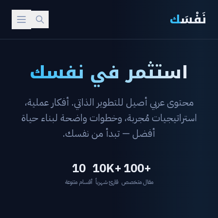
نَفْسَ
ك
استثمر في نفسك
محتوى عربي أصيل للتطوير الذاتي. أفكار عملية،
استراتيجيات مُجربة، وخطوات واضحة لبناء حياة
أفضل — تبدأ من نفسك.
10
+10K
+100
مقال متخصص
قارئ شهرياً
أقسام متنوعة